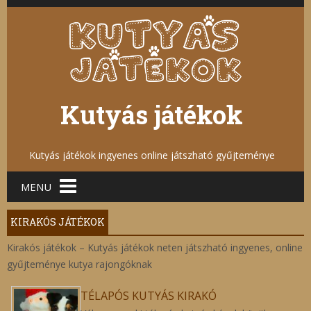
Kutyás játékok
Kutyás játékok ingyenes online játszható gyűjteménye
Main menu
MENU
KIRAKÓS JÁTÉKOK
Kirakós játékok – Kutyás játékok neten játszható ingyenes, online
gyűjteménye kutya rajongóknak
TÉLAPÓS KUTYÁS KIRAKÓ