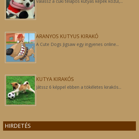
Válassz a cuki télapós kutyás képek közül,...
ARANYOS KUTYUS KIRAKÓ
A Cute Dogs Jigsaw egy ingyenes online...
KUTYA KIRAKÓS
Játssz 6 képpel ebben a tökéletes kirakós...
HIRDETÉS