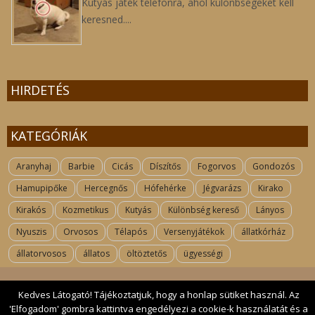
Kutyás játék telefonra, ahol különbségeket kell
keresned....
HIRDETÉS
KATEGÓRIÁK
Aranyhaj
Barbie
Cicás
Díszítős
Fogorvos
Gondozós
Hamupipőke
Hercegnős
Hófehérke
Jégvarázs
Kirako
Kirakós
Kozmetikus
Kutyás
Különbség kereső
Lányos
Nyuszis
Orvosos
Télapós
Versenyjátékok
állatkórház
állatorvosos
állatos
öltöztetős
ügyességi
Kedves Látogató! Tájékoztatjuk, hogy a honlap sütiket használ. Az
'Elfogadom' gombra kattintva engedélyezi a cookie-k használatát és a
Kapcsolat
| 2017 All rights reserved. kutyas-jatekok.hu