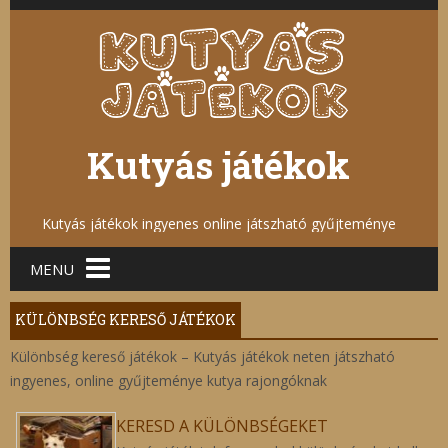
Kutyás játékok
Kutyás játékok ingyenes online játszható gyűjteménye
Main menu
MENU
KÜLÖNBSÉG KERESŐ JÁTÉKOK
Különbség kereső játékok – Kutyás játékok neten játszható
ingyenes, online gyűjteménye kutya rajongóknak
KERESD A KÜLÖNBSÉGEKET