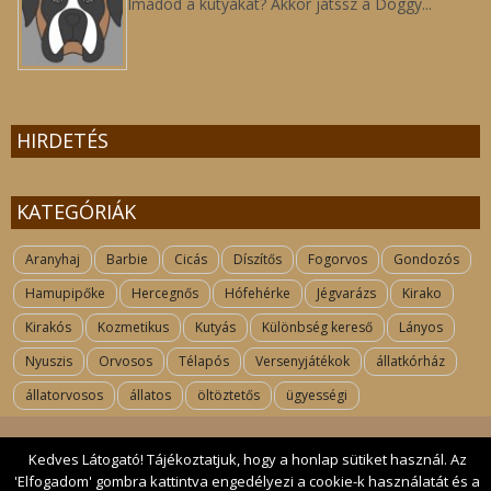
Imádod a kutyákat? Akkor játssz a Doggy...
HIRDETÉS
KATEGÓRIÁK
Aranyhaj
Barbie
Cicás
Díszítős
Fogorvos
Gondozós
Hamupipőke
Hercegnős
Hófehérke
Jégvarázs
Kirako
Kirakós
Kozmetikus
Kutyás
Különbség kereső
Lányos
Nyuszis
Orvosos
Télapós
Versenyjátékok
állatkórház
állatorvosos
állatos
öltöztetős
ügyességi
Kedves Látogató! Tájékoztatjuk, hogy a honlap sütiket használ. Az
'Elfogadom' gombra kattintva engedélyezi a cookie-k használatát és a
Kapcsolat
| 2017 All rights reserved. kutyas-jatekok.hu