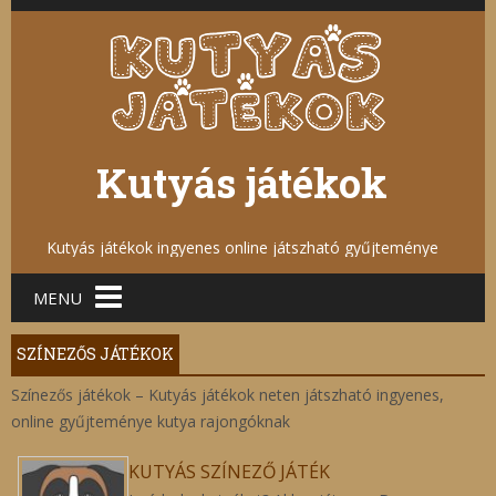
Kutyás játékok
Kutyás játékok ingyenes online játszható gyűjteménye
Main menu
MENU
SZÍNEZŐS JÁTÉKOK
Színezős játékok – Kutyás játékok neten játszható ingyenes,
online gyűjteménye kutya rajongóknak
KUTYÁS SZÍNEZŐ JÁTÉK