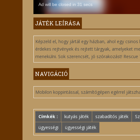
JÁTÉK LEÍRÁSA
Képzeld el, hogy jártál egy házban, ahol egy csinos 
érdekes rejtvények és rejtett tárgyak, amelyeket meg 
menekülni. Sok szerencsét, jó szórakozást! Rescue
NAVIGÁCIÓ
Mobilon koppintással, számítógépen egérrel játszh
Címkék :
kutyás játék
szabadítós játék
Sz
ügyességi
ügyességi játék