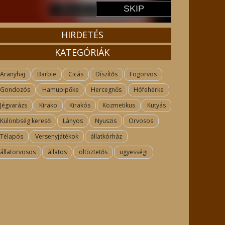
HIRDETÉS
KATEGÓRIÁK
Aranyhaj
Barbie
Cicás
Díszítős
Fogorvos
Gondozós
Hamupipőke
Hercegnős
Hófehérke
Jégvarázs
Kirako
Kirakós
Kozmetikus
Kutyás
Különbség kereső
Lányos
Nyuszis
Orvosos
Télapós
Versenyjátékok
állatkórház
állatorvosos
állatos
öltöztetős
ügyességi