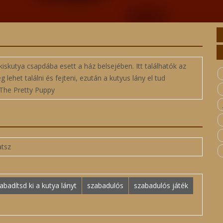
kiskutya csapdába esett a ház belsejében. Itt találhatók az
lehet találni és fejteni, ezután a kutyus lány el tud
 The Pretty Puppy
atsz
abadítsd ki a kutya lányt
szabadulós
szabadulós játék