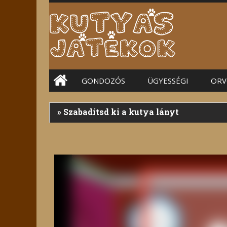
Main menu
GONDOZÓS
ÜGYESSÉGI
ORV
»
Szabadítsd ki a kutya lányt