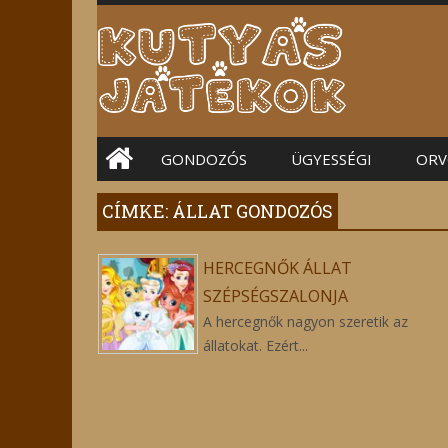
Main menu
GONDOZÓS
ÜGYESSÉGI
ORV
CÍMKE: ÁLLAT GONDOZÓS
HERCEGNŐK ÁLLAT
SZÉPSÉGSZALONJA
A hercegnők nagyon szeretik az
állatokat. Ezért...