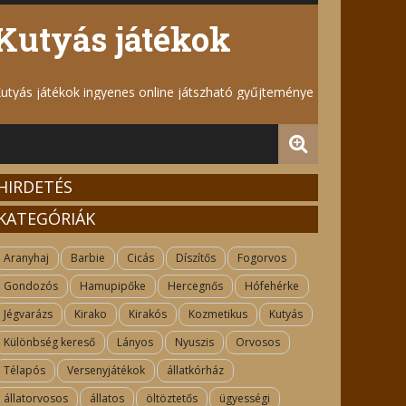
Kutyás játékok
utyás játékok ingyenes online játszható gyűjteménye
HIRDETÉS
KATEGÓRIÁK
Aranyhaj
Barbie
Cicás
Díszítős
Fogorvos
Gondozós
Hamupipőke
Hercegnős
Hófehérke
Jégvarázs
Kirako
Kirakós
Kozmetikus
Kutyás
Különbség kereső
Lányos
Nyuszis
Orvosos
Télapós
Versenyjátékok
állatkórház
állatorvosos
állatos
öltöztetős
ügyességi