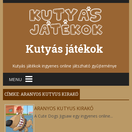
Kutyás játékok
Kutyás játékok ingyenes online játszható gyűjteménye
Main menu
MENU
CÍMKE: ARANYOS KUTYUS KIRAKÓ
ARANYOS KUTYUS KIRAKÓ
A Cute Dogs Jigsaw egy ingyenes online...