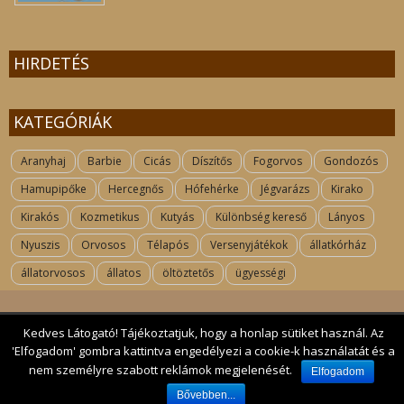
HIRDETÉS
KATEGÓRIÁK
Aranyhaj
Barbie
Cicás
Díszítős
Fogorvos
Gondozós
Hamupipőke
Hercegnős
Hófehérke
Jégvarázs
Kirako
Kirakós
Kozmetikus
Kutyás
Különbség kereső
Lányos
Nyuszis
Orvosos
Télapós
Versenyjátékok
állatkórház
állatorvosos
állatos
öltöztetős
ügyességi
Kedves Látogató! Tájékoztatjuk, hogy a honlap sütiket használ. Az
Kapcsolat
| 2017 All rights reserved. kutyas-jatekok.hu
'Elfogadom' gombra kattintva engedélyezi a cookie-k használatát és a
nem személyre szabott reklámok megjelenését.
Elfogadom
Bővebben...