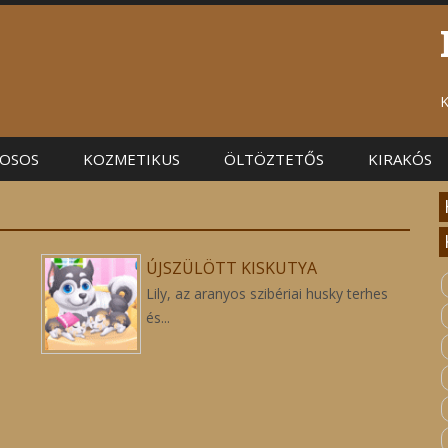
K
OSOS
KOZMETIKUS
ÖLTÖZTETŐS
KIRAKÓS
ÚJSZÜLÖTT KISKUTYA
Lily, az aranyos szibériai husky terhes
és...