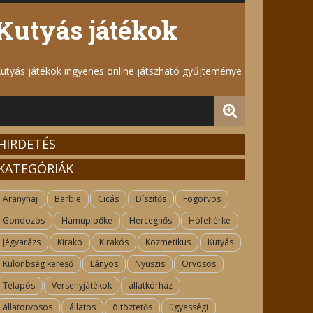
Kutyás játékok
utyás játékok ingyenes online játszható gyűjteménye
HIRDETÉS
KATEGÓRIÁK
Aranyhaj
Barbie
Cicás
Díszítős
Fogorvos
Gondozós
Hamupipőke
Hercegnős
Hófehérke
Jégvarázs
Kirako
Kirakós
Kozmetikus
Kutyás
Különbség kereső
Lányos
Nyuszis
Orvosos
Télapós
Versenyjátékok
állatkórház
állatorvosos
állatos
öltöztetős
ügyességi