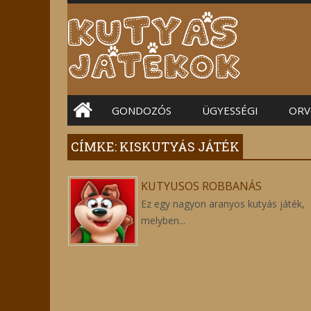
Main menu
GONDOZÓS
ÜGYESSÉGI
ORV
CÍMKE: KISKUTYÁS JÁTÉK
KUTYUSOS ROBBANÁS
Ez egy nagyon aranyos kutyás játék,
melyben...