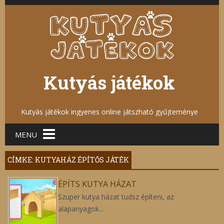
Kutyás játékok
Kutyás játékok ingyenes online játszható gyűjteménye
Main menu
MENU
CÍMKE: KUTYAHÁZ ÉPÍTŐS JÁTÉK
ÉPÍTS KUTYA HÁZAT
Szuper kutya házat tudsz építeni, az
alapanyagok...