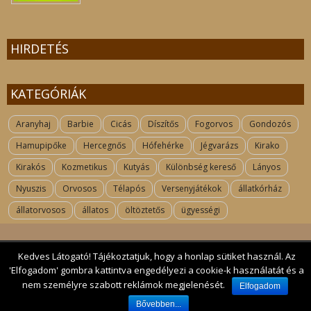
HIRDETÉS
KATEGÓRIÁK
Aranyhaj
Barbie
Cicás
Díszítős
Fogorvos
Gondozós
Hamupipőke
Hercegnős
Hófehérke
Jégvarázs
Kirako
Kirakós
Kozmetikus
Kutyás
Különbség kereső
Lányos
Nyuszis
Orvosos
Télapós
Versenyjátékok
állatkórház
állatorvosos
állatos
öltöztetős
ügyességi
Kedves Látogató! Tájékoztatjuk, hogy a honlap sütiket használ. Az
Kapcsolat
| 2017 All rights reserved. kutyas-jatekok.hu
'Elfogadom' gombra kattintva engedélyezi a cookie-k használatát és a
nem személyre szabott reklámok megjelenését.
Elfogadom
Bővebben...