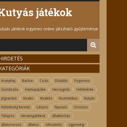
Kutyás játékok
utyás játékok ingyenes online játszható gyűjteménye
HIRDETÉS
KATEGÓRIÁK
Aranyhaj
Barbie
Cicás
Díszítős
Fogorvos
Gondozós
Hamupipőke
Hercegnős
Hófehérke
Jégvarázs
Kirako
Kirakós
Kozmetikus
Kutyás
Különbség kereső
Lányos
Nyuszis
Orvosos
Télapós
Versenyjátékok
állatkórház
állatorvosos
állatos
öltöztetős
ügyességi