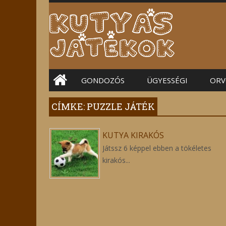
Main menu
GONDOZÓS
ÜGYESSÉGI
ORV
CÍMKE: PUZZLE JÁTÉK
KUTYA KIRAKÓS
Játssz 6 képpel ebben a tökéletes
kirakós...