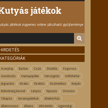
Kutyás játékok
utyás játékok ingyenes online játszható gyűjteménye
HIRDETÉS
KATEGÓRIÁK
Aranyhaj
Barbie
Cicás
Díszítős
Fogorvos
Gondozós
Hamupipőke
Hercegnős
Hófehérke
Jégvarázs
Kirako
Kirakós
Kozmetikus
Kutyás
Különbség kereső
Lányos
Nyuszis
Orvosos
Télapós
Versenyjátékok
állatkórház
állatorvosos
állatos
öltöztetős
ügyességi