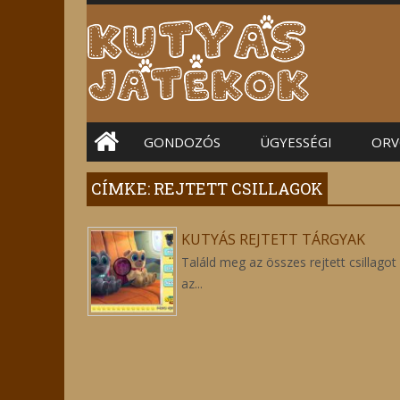
Main menu
GONDOZÓS
ÜGYESSÉGI
ORV
CÍMKE: REJTETT CSILLAGOK
KUTYÁS REJTETT TÁRGYAK
Találd meg az összes rejtett csillagot
az...