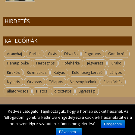
HIRDETÉS
KATEGÓRIÁK
Aranyhaj
Barbie
Cicás
Díszítős
Fogorvos
Gondozós
Hamupipőke
Hercegnős
Hófehérke
Jégvarázs
Kirako
Kirakós
Kozmetikus
Kutyás
Különbség kereső
Lányos
Nyuszis
Orvosos
Télapós
Versenyjátékok
állatkórház
állatorvosos
állatos
öltöztetős
ügyességi
Kedves Látogató! Tájékoztatjuk, hogy a honlap sütiket használ. Az
Kapcsolat
| 2017 All rights reserved. kutyas-jatekok.hu
'Elfogadom' gombra kattintva engedélyezi a cookie-k használatát és a
nem személyre szabott reklámok megjelenését.
Elfogadom
Bővebben...