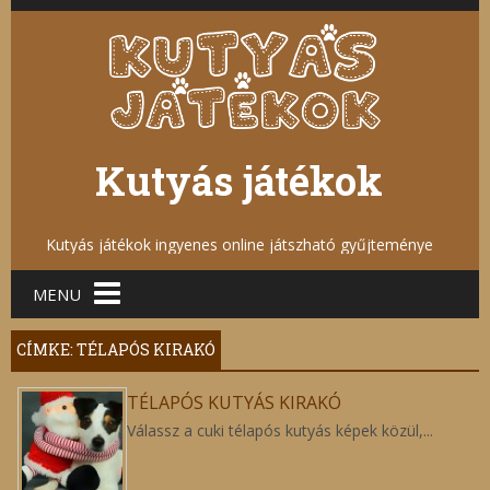
Kutyás játékok
Kutyás játékok ingyenes online játszható gyűjteménye
Main menu
MENU
CÍMKE: TÉLAPÓS KIRAKÓ
TÉLAPÓS KUTYÁS KIRAKÓ
Válassz a cuki télapós kutyás képek közül,...